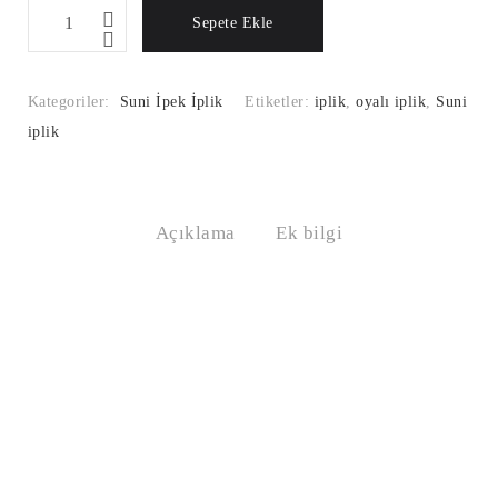
Suni
Sepete Ekle
İpek
İplik
Renk
Kategoriler:
Suni İpek İplik
Etiketler:
iplik
,
oyalı iplik
,
Suni
Kodu:7003
iplik
Miktar
Açıklama
Ek bilgi