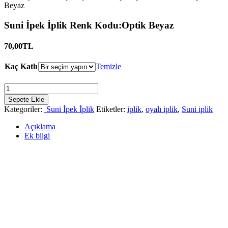
Beyaz
Suni İpek İplik Renk Kodu:Optik Beyaz
70,00
TL
Kaç Katlı
Temizle
Suni
İpek
Sepete Ekle
İplik
Kategoriler:
Suni İpek İplik
Etiketler:
iplik
,
oyalı iplik
,
Suni iplik
Renk
Kodu:Optik
Açıklama
Beyaz
Ek bilgi
Miktar