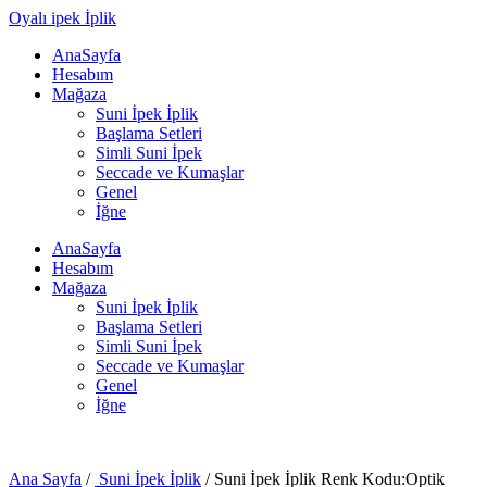
Oyalı ipek İplik
AnaSayfa
Hesabım
Mağaza
Suni İpek İplik
Başlama Setleri
Simli Suni İpek
Seccade ve Kumaşlar
Genel
İğne
AnaSayfa
Hesabım
Mağaza
Suni İpek İplik
Başlama Setleri
Simli Suni İpek
Seccade ve Kumaşlar
Genel
İğne
Ana Sayfa
/
Suni İpek İplik
/ Suni İpek İplik Renk Kodu:Optik