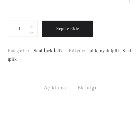
Suni
Sepete Ekle
İpek
İplik
Renk
Kategoriler:
Suni İpek İplik
Etiketler:
iplik
,
oyalı iplik
,
Suni
Kodu:798
iplik
Miktar
Açıklama
Ek bilgi