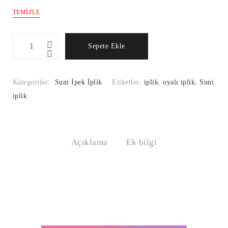
TEMIZLE
Suni
Sepete Ekle
İpek
İplik
Renk
Kategoriler:
Suni İpek İplik
Etiketler:
iplik
,
oyalı iplik
,
Suni
Kodu:794
iplik
Miktar
Açıklama
Ek bilgi