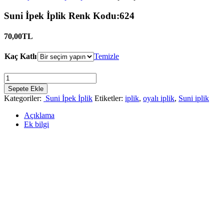
Suni İpek İplik Renk Kodu:624
70,00
TL
Kaç Katlı
Temizle
Suni
İpek
Sepete Ekle
İplik
Kategoriler:
Suni İpek İplik
Etiketler:
iplik
,
oyalı iplik
,
Suni iplik
Renk
Kodu:624
Açıklama
Miktar
Ek bilgi