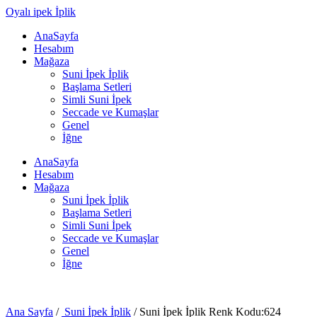
Oyalı ipek İplik
AnaSayfa
Hesabım
Mağaza
Suni İpek İplik
Başlama Setleri
Simli Suni İpek
Seccade ve Kumaşlar
Genel
İğne
AnaSayfa
Hesabım
Mağaza
Suni İpek İplik
Başlama Setleri
Simli Suni İpek
Seccade ve Kumaşlar
Genel
İğne
Ana Sayfa
/
Suni İpek İplik
/ Suni İpek İplik Renk Kodu:624