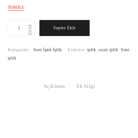
TEMIZLE
Suni
Sepete Ekle
İpek
İplik
Renk
Kategoriler:
Suni İpek İplik
Etiketler:
iplik
,
oyalı iplik
,
Suni
Kodu:598
iplik
Miktar
Açıklama
Ek bilgi