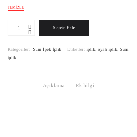
TEMIZLE
Suni
Sepete Ekle
İpek
İplik
Renk
Kategoriler:
Suni İpek İplik
Etiketler:
iplik
,
oyalı iplik
,
Suni
Kodu:242
iplik
Miktar
Açıklama
Ek bilgi