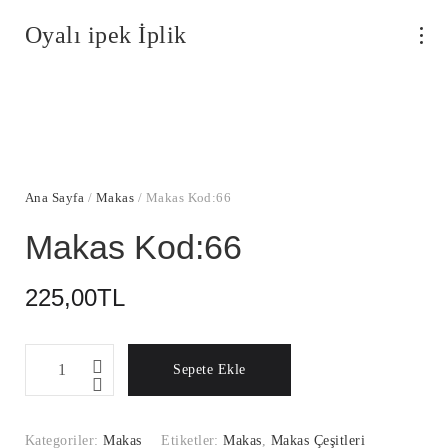
Oyalı ipek İplik
Ana Sayfa
/
Makas
/ Makas Kod:66
Makas Kod:66
225,00
TL
Makas
Sepete Ekle
Kod:66
Miktar
Kategoriler:
Makas
Etiketler:
Makas
,
Makas Çeşitleri