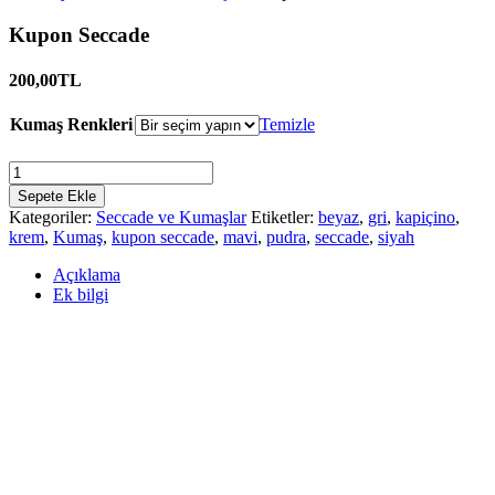
Kupon Seccade
200,00
TL
Kumaş Renkleri
Temizle
Kupon
Seccade
Sepete Ekle
Miktar
Kategoriler:
Seccade ve Kumaşlar
Etiketler:
beyaz
,
gri
,
kapiçino
,
krem
,
Kumaş
,
kupon seccade
,
mavi
,
pudra
,
seccade
,
siyah
Açıklama
Ek bilgi