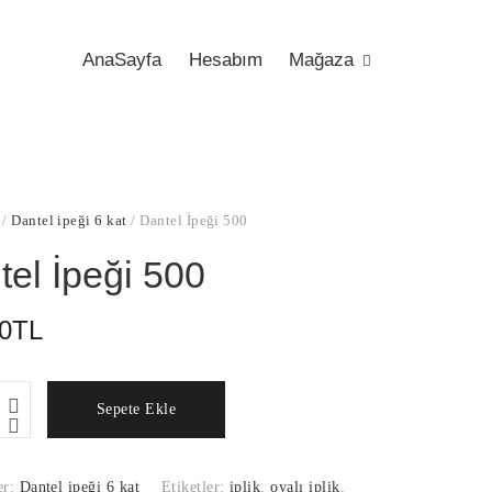
AnaSayfa
Hesabım
Mağaza
/
Dantel ipeği 6 kat
/ Dantel İpeği 500
tel İpeği 500
0
TL
Sepete Ekle
er:
Dantel ipeği 6 kat
Etiketler:
iplik
,
oyalı iplik
,