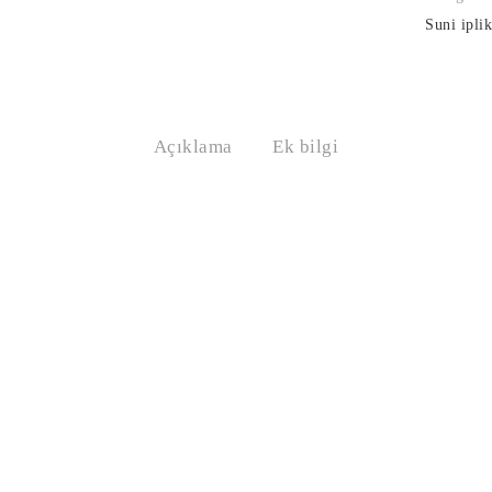
Suni ipli
Açıklama
Ek bilgi