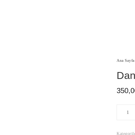
Ana Sayfa
Dan
350,0
Dantel
İpeği
500
Miktar
Kategoril