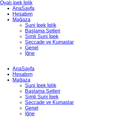
Oyalı ipek İplik
AnaSayfa
Hesabım
Mağaza
Suni İpek İplik
Başlama Setleri
Simli Suni İpek
Seccade ve Kumaşlar
Genel
İğne
AnaSayfa
Hesabım
Mağaza
Suni İpek İplik
Başlama Setleri
Simli Suni İpek
Seccade ve Kumaşlar
Genel
İğne