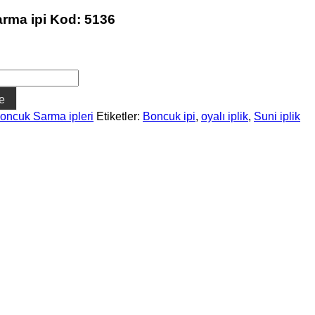
rma ipi Kod: 5136
e
oncuk Sarma ipleri
Etiketler:
Boncuk ipi
,
oyalı iplik
,
Suni iplik