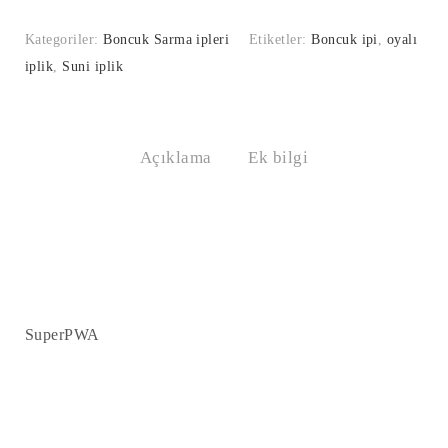
ipi
Kod:
Kategoriler:
Boncuk Sarma ipleri
Etiketler:
Boncuk ipi
,
oyalı
212
iplik
,
Suni iplik
Miktar
Açıklama
Ek bilgi
SuperPWA