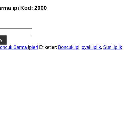
rma ipi Kod: 2000
e
oncuk Sarma ipleri
Etiketler:
Boncuk ipi
,
oyalı iplik
,
Suni iplik