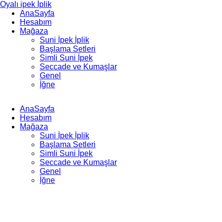
Oyalı ipek İplik
AnaSayfa
Hesabım
Mağaza
Suni İpek İplik
Başlama Setleri
Simli Suni İpek
Seccade ve Kumaşlar
Genel
İğne
AnaSayfa
Hesabım
Mağaza
Suni İpek İplik
Başlama Setleri
Simli Suni İpek
Seccade ve Kumaşlar
Genel
İğne