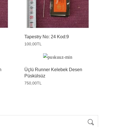
Tapestry No: 24 Kod:9
100,00
TL
n
Üçlü Runner Kelebek Desen
Püskülsüz
750,00
TL