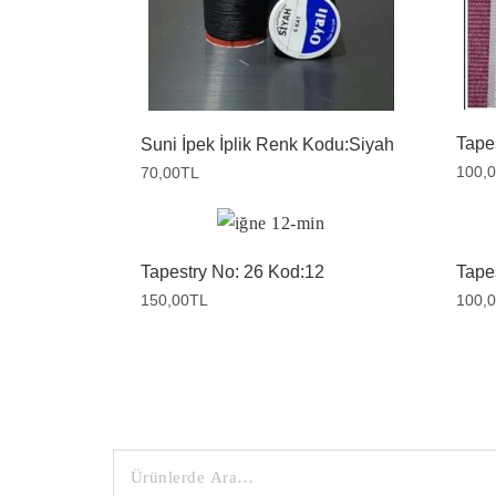
Tape
Suni İpek İplik Renk Kodu:Siyah
100,
70,00
TL
Tapestry No: 26 Kod:12
Tape
150,00
TL
100,
Search
for: