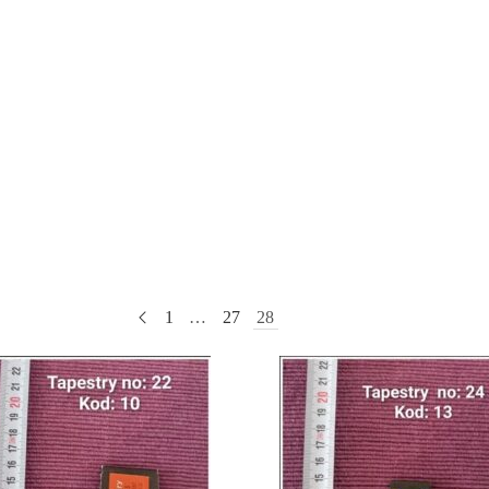
1
…
27
28