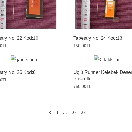
stry No: 22 Kod:10
Tapestry No: 24 Kod:13
00
TL
150,00
TL
stry No: 26 Kod:8
Üçlü Runner Kelebek Dese
Püsküllü
00
TL
750,00
TL
1
…
27
28