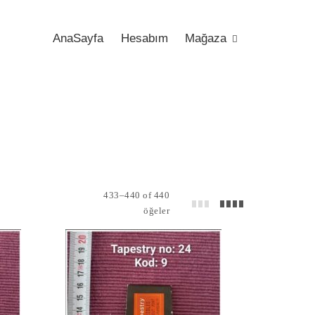
AnaSayfa
Hesabım
Mağaza
433–440 of 440
öğeler