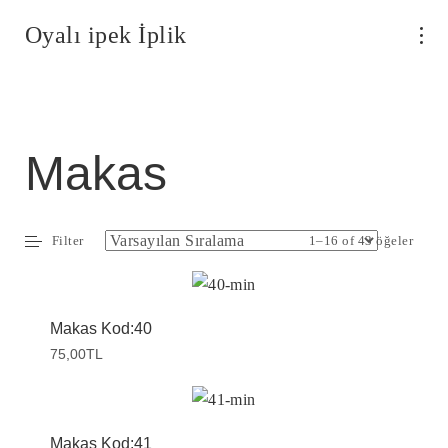
Oyalı ipek İplik
Makas
Filter
1–16 of 43 öğeler
Makas Kod:40
75,00
TL
Makas Kod:41